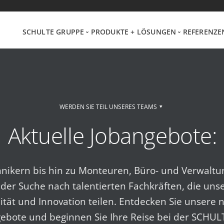
SCHULTE GRUPPE
PRODUKTE + LÖSUNGEN
REFERENZE
Schulte Industrieheizung
HEIZUNG
PROJEK
Schulte Service
LÜFTUNG
– HEIZT
WERDEN SIE TEIL UNSERES TEAMS
– LÜFT
Bedarfs-Check/Analyse
KLIMA/KÄLTE
Aktuelle Jobangebote:
– KÄLTE
Karriereportal
TECHNIK
hnikern bis hin zu Monteuren, Büro- und Verwaltun
Downloads
der Suche nach talentierten Fachkräften, die uns
lität und Innovation teilen. Entdecken Sie unsere
gebote und beginnen Sie Ihre Reise bei der SCHUL