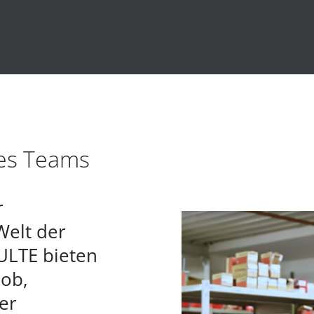
res Teams
r
Welt der
ULTE bieten
Job,
er