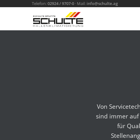
Telefon:
02924 / 9707-0
· Mail:
info@schulte.ag
Von Servicetec
sind immer auf 
für Qua
Stellenan